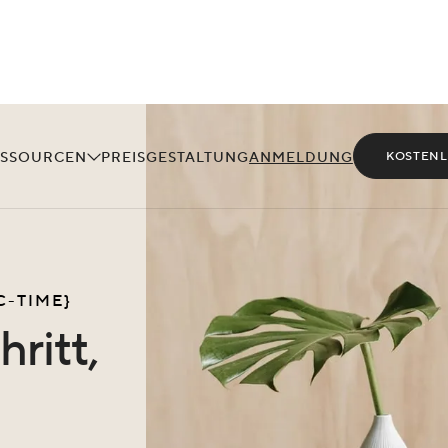
ESSOURCEN
PREISGESTALTUNG
ANMELDUNG
KOSTENL
C-TIME}
ritt,