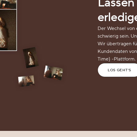
Lassen 
erledig
Der Wechsel von e
schwierig sein. U
Wir übertragen fü
Kundendaten von I
Time} -Plattform.
LOS GEHT'S